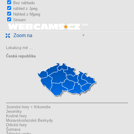
Bez náhladu
náhled z Jpeg
Náhled z Mjpeg
Stream
Zoom na
Lokalizuj mě …
Česká republika
Jizerské hory + Krkonoše
Jeseníky
Krušné hory
Moravskoslezské Beskydy
Orlické hory
Šumava
Žďárské vrchy