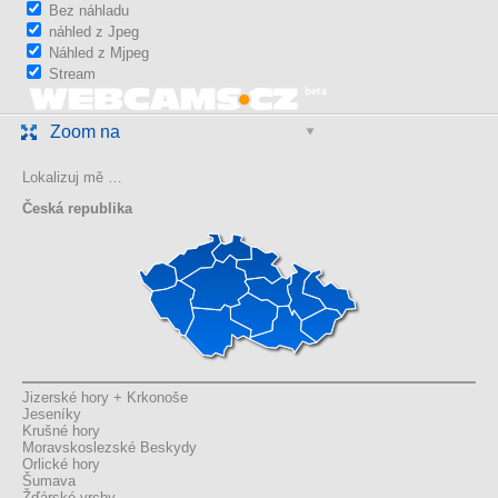
Bez náhladu
náhled z Jpeg
Náhled z Mjpeg
Stream
Zoom na
Lokalizuj mě …
Česká republika
Jizerské hory + Krkonoše
Jeseníky
Krušné hory
Moravskoslezské Beskydy
Orlické hory
Šumava
Žďárské vrchy