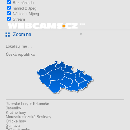
Bez náhladu
náhled z Jpeg
Náhled z Mjpeg
Stream
Zoom na
Lokalizuj mě …
Česká republika
Jizerské hory + Krkonoše
Jeseníky
Krušné hory
Moravskoslezské Beskydy
Orlické hory
Šumava
Žďárské vrchy