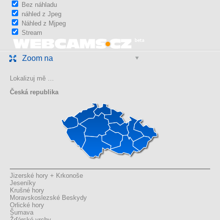
Bez náhladu
náhled z Jpeg
Náhled z Mjpeg
Stream
Zoom na
Lokalizuj mě …
Česká republika
Jizerské hory + Krkonoše
Jeseníky
Krušné hory
Moravskoslezské Beskydy
Orlické hory
Šumava
Žďárské vrchy