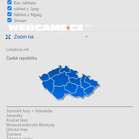
Bez náhladu
náhled z Jpeg
Náhled z Mjpeg
Stream
Zoom na
Lokalizuj mě …
Česká republika
Jizerské hory + Krkonoše
Jeseníky
Krušné hory
Moravskoslezské Beskydy
Orlické hory
Šumava
Žďárské vrchy