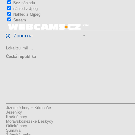
Bez náhladu
náhled z Jpeg
Náhled z Mjpeg
Stream
Zoom na
Lokalizuj mě …
Česká republika
Jizerské hory + Krkonoše
Jeseníky
Krušné hory
Moravskoslezské Beskydy
Orlické hory
Šumava
Žďárské vrchy