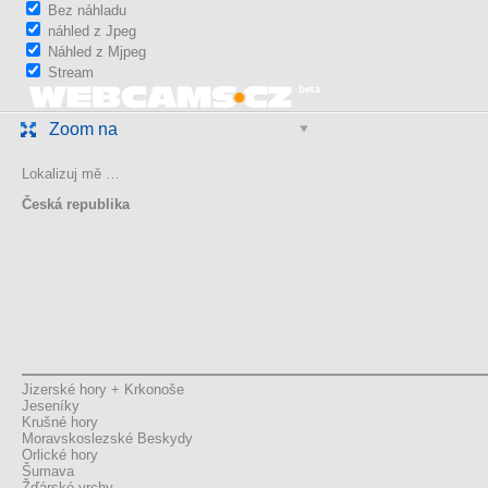
Bez náhladu
náhled z Jpeg
Náhled z Mjpeg
Stream
Zoom na
Lokalizuj mě …
Česká republika
Jizerské hory + Krkonoše
Jeseníky
Krušné hory
Moravskoslezské Beskydy
Orlické hory
Šumava
Žďárské vrchy