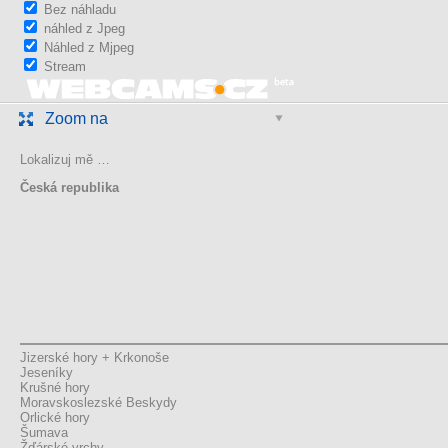
Bez náhladu
náhled z Jpeg
Náhled z Mjpeg
Stream
Zoom na
Lokalizuj mě …
Česká republika
Jizerské hory + Krkonoše
Jeseníky
Krušné hory
Moravskoslezské Beskydy
Orlické hory
Šumava
Žďárské vrchy