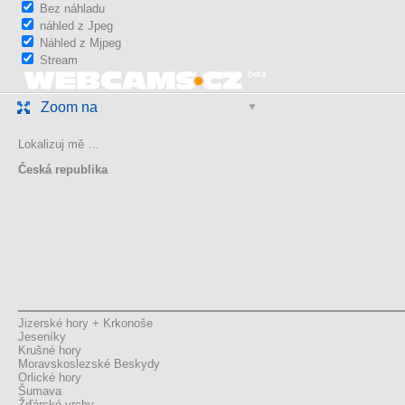
Bez náhladu
náhled z Jpeg
Náhled z Mjpeg
Stream
Zoom na
Lokalizuj mě …
Česká republika
Jizerské hory + Krkonoše
Jeseníky
Krušné hory
Moravskoslezské Beskydy
Orlické hory
Šumava
Žďárské vrchy