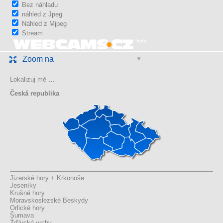
Bez náhladu
náhled z Jpeg
Náhled z Mjpeg
Stream
Zoom na
Lokalizuj mě …
Česká republika
Jizerské hory + Krkonoše
Jeseníky
Krušné hory
Moravskoslezské Beskydy
Orlické hory
Šumava
Žďárské vrchy