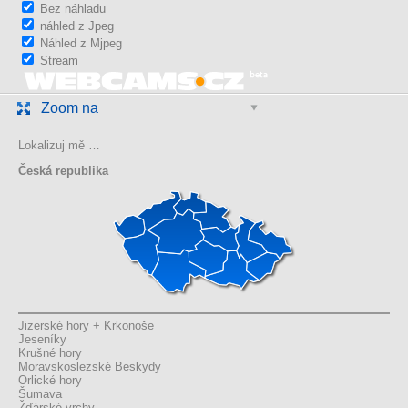
Bez náhladu
náhled z Jpeg
Náhled z Mjpeg
Stream
Zoom na
Lokalizuj mě …
Česká republika
Jizerské hory + Krkonoše
Jeseníky
Krušné hory
Moravskoslezské Beskydy
Orlické hory
Šumava
Žďárské vrchy