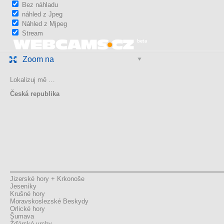
Bez náhladu
náhled z Jpeg
Náhled z Mjpeg
Stream
Zoom na
Lokalizuj mě …
Česká republika
Jizerské hory + Krkonoše
Jeseníky
Krušné hory
Moravskoslezské Beskydy
Orlické hory
Šumava
Žďárské vrchy