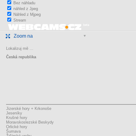
Bez náhladu
náhled z Jpeg
Náhled z Mjpeg
Stream
Zoom na
Lokalizuj mě …
Česká republika
Jizerské hory + Krkonoše
Jeseníky
Krušné hory
Moravskoslezské Beskydy
Orlické hory
Šumava
Žďárské vrchy