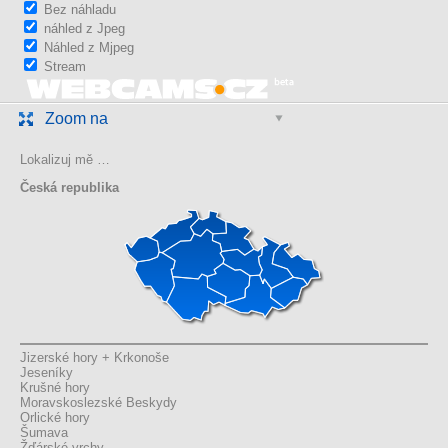
Bez náhladu
náhled z Jpeg
Náhled z Mjpeg
Stream
Zoom na
Lokalizuj mě …
Česká republika
Jizerské hory + Krkonoše
Jeseníky
Krušné hory
Moravskoslezské Beskydy
Orlické hory
Šumava
Žďárské vrchy