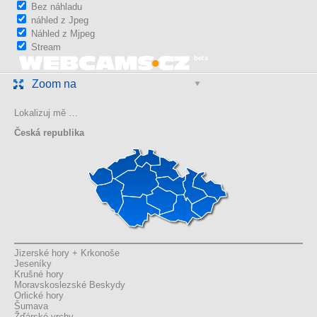
Bez náhladu
náhled z Jpeg
Náhled z Mjpeg
Stream
Zoom na
Lokalizuj mě …
Česká republika
Jizerské hory + Krkonoše
Jeseníky
Krušné hory
Moravskoslezské Beskydy
Orlické hory
Šumava
Žďárské vrchy