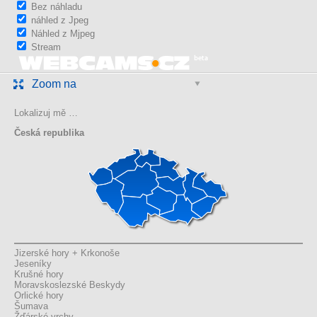
Bez náhladu
náhled z Jpeg
Náhled z Mjpeg
Stream
Zoom na
Lokalizuj mě …
Česká republika
Jizerské hory + Krkonoše
Jeseníky
Krušné hory
Moravskoslezské Beskydy
Orlické hory
Šumava
Žďárské vrchy