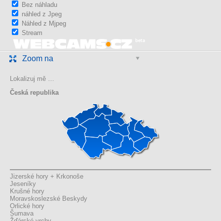
Bez náhladu
náhled z Jpeg
Náhled z Mjpeg
Stream
Zoom na
Lokalizuj mě …
Česká republika
Jizerské hory + Krkonoše
Jeseníky
Krušné hory
Moravskoslezské Beskydy
Orlické hory
Šumava
Žďárské vrchy