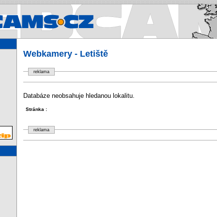
Webcams.cz - Webkamery v Čes
Webkamery - Letiště
reklama
Databáze neobsahuje hledanou lokalitu.
Stránka :
reklama