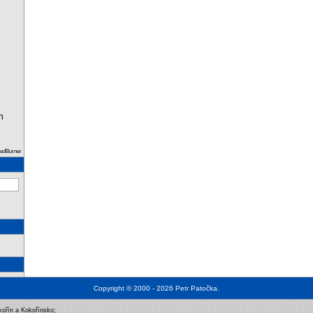
m
eedBurner
Copyright © 2000 - 2026
Petr Patočka
.
kořín a Kokořínsko
;