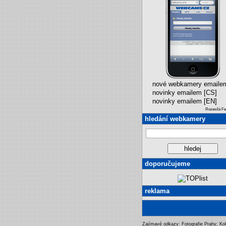
nové webkamery emaile
novinky emailem [CS]
novinky emailem [EN]
Rozesílá F
hledání webkamery
doporučujeme
reklama
Zajímavé odkazy:
Fotografie Prahy
;
Ko