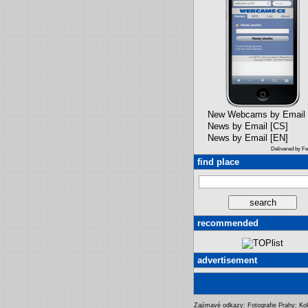
New Webcams by Email
News by Email [CS]
News by Email [EN]
Delivered by F
find place
recommended
advertisement
Zajímavé odkazy:
Fotografie Prahy
;
Ko