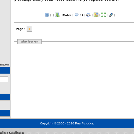
|
|
:
56332
|
:
1
|
|
|
|
|
Page :
1
advertisement
eedBurner
Copyright © 2000 - 2026
Petr Patočka
.
kořín a Kokořínsko
;