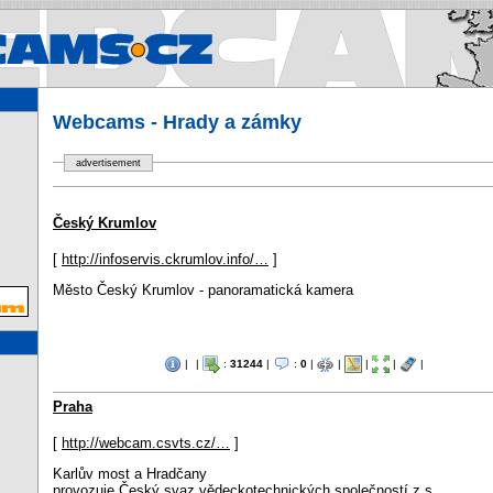
Webcams.cz - Webcams in Cz
Webcams - Hrady a zámky
advertisement
Český Krumlov
[
http://infoservis.ckrumlov.info/…
]
Město Český Krumlov - panoramatická kamera
|
|
:
31244
|
:
0
|
|
|
|
|
Praha
[
http://webcam.csvts.cz/…
]
Karlův most a Hradčany
provozuje Český svaz vědeckotechnických společností z.s.