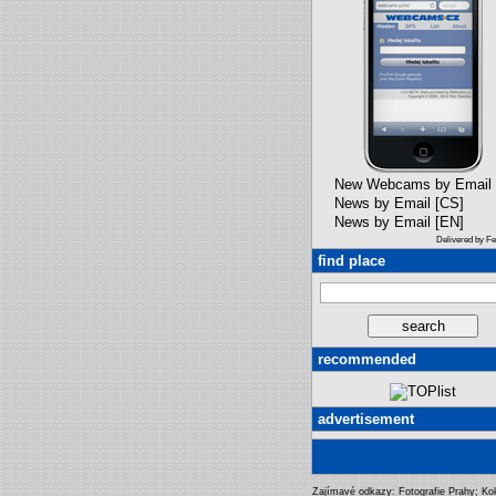
New Webcams by Email
News by Email [CS]
News by Email [EN]
Delivered by F
find place
recommended
advertisement
Zajímavé odkazy:
Fotografie Prahy
;
Ko