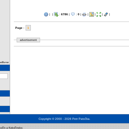
|
|
:
6786
|
:
0
|
|
|
|
|
Page :
1
advertisement
eedBurner
Copyright © 2000 - 2026
Petr Patočka
.
kořín a Kokořínsko
;