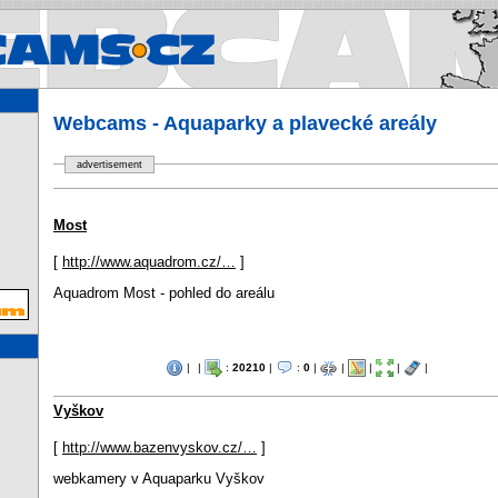
Webcams.cz - Webcams in Cz
Webcams - Aquaparky a plavecké areály
advertisement
Most
[
http://www.aquadrom.cz/…
]
Aquadrom Most - pohled do areálu
|
|
:
20210
|
:
0
|
|
|
|
|
Vyškov
[
http://www.bazenvyskov.cz/…
]
webkamery v Aquaparku Vyškov