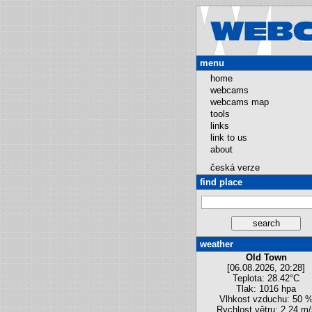
menu
home
webcams
webcams map
tools
links
link to us
about
česká verze
find place
weather
Old Town
[06.08.2026, 20:28]
Teplota: 28.42°C
Tlak: 1016 hpa
Vlhkost vzduchu: 50 
Rychlost větru: 2.24 m/