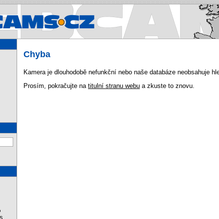
Webcams.cz - Webcams in Cz
Chyba
Kamera je dlouhodobě nefunkční nebo naše databáze neobsahuje hled
Prosím, pokračujte na
titulní stranu webu
a zkuste to znovu.
%
s