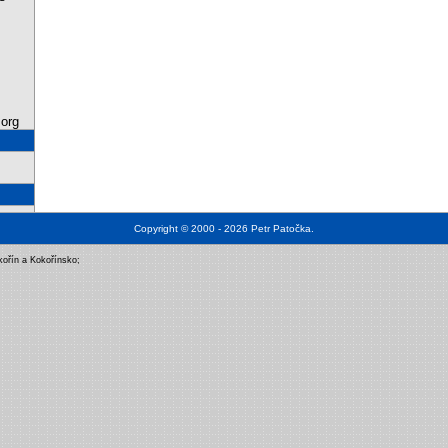
org
Copyright © 2000 - 2026
Petr Patočka
.
kořín a Kokořínsko
;