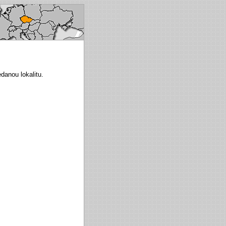
ech republic
anou lokalitu.