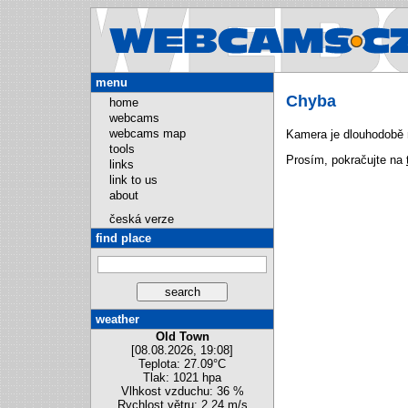
Webcams.
menu
Chyba
home
webcams
webcams map
Kamera je dlouhodobě 
tools
Prosím, pokračujte na
links
link to us
about
česká verze
find place
weather
Old Town
[08.08.2026, 19:08]
Teplota: 27.09°C
Tlak: 1021 hpa
Vlhkost vzduchu: 36 %
Rychlost větru: 2.24 m/s