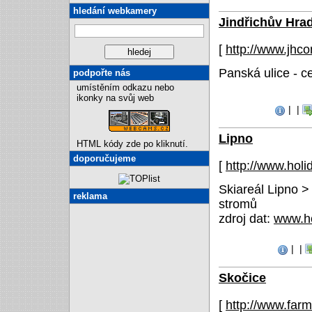
hledání webkamery
Jindřichův Hra
[
http://www.jhc
Panská ulice - 
podpořte nás
umístěním odkazu nebo
ikonky na svůj web
|
|
Lipno
HTML kódy zde po kliknutí.
doporučujeme
[
http://www.holi
Skiareál Lipno 
reklama
stromů
zdroj dat:
www.ho
|
|
Skočice
[
http://www.far