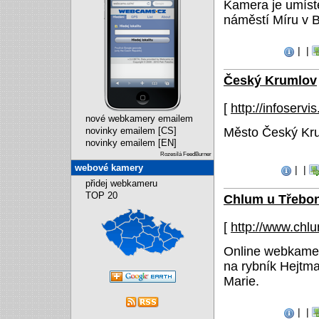
Kamera je umíst
náměstí Míru v B
|
|
Český Krumlov
[
http://infoservi
nové webkamery emailem
Město Český Kru
novinky emailem [CS]
novinky emailem [EN]
Rozesílá FeedBurner
webové kamery
|
|
přidej webkameru
TOP 20
Chlum u Třebo
[
http://www.chl
Online webkame
na rybník Hejtm
Marie.
|
|