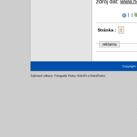
zdroj dat:
www.ho
|
|
Stránka :
1
reklama
Copyright
Zajímavé odkazy:
Fotografie Prahy
;
Kokořín a Kokořínsko
;