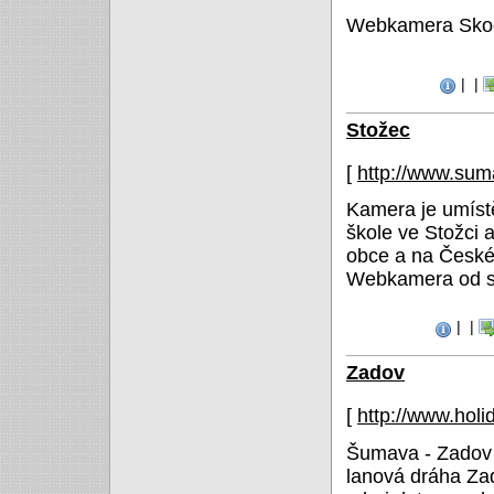
Webkamera Skoči
|
|
Stožec
[
http://www.su
Kamera je umíst
škole ve Stožci
obce a na České
Webkamera od s
|
|
Zadov
[
http://www.holi
Šumava - Zadov -
lanová dráha Za