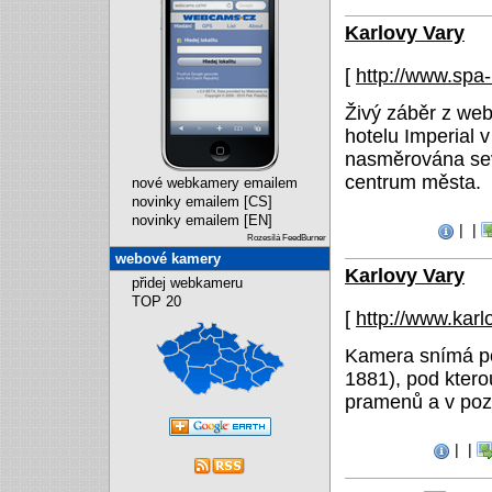
Karlovy Vary
[
http://www.spa-
Živý záběr z we
hotelu Imperial 
nasměrována se
centrum města.
nové webkamery emailem
novinky emailem [CS]
novinky emailem [EN]
|
|
Rozesílá FeedBurner
webové kamery
Karlovy Vary
přidej webkameru
TOP 20
[
http://www.karl
Kamera snímá po
1881), pod ktero
pramenů a v poz
|
|