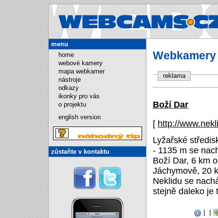
Webcams.cz
menu
Webkamery -
home
webové kamery
mapa webkamer
reklama
nástroje
odkazy
ikonky pro vás
Boží Dar
o projektu
english version
[
http://www.nek
Lyžařské středi
- 1135 m se nac
zůstaňte v kontaktu
Boží Dar, 6 km 
Jáchymově, 20 k
Neklidu se nach
stejně daleko je 
|
|