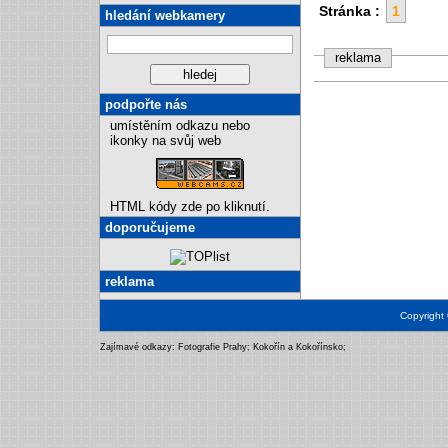
Stránka :
1
hledání webkamery
reklama
podpořte nás
umístěním odkazu nebo
ikonky na svůj web
HTML kódy zde po kliknutí.
doporučujeme
reklama
Copyright
Zajímavé odkazy:
Fotografie Prahy
;
Kokořín a Kokořínsko
;