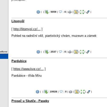
|
|
:
5059
|
:
0
|
|
|
|
|
Litomyšl
[
http://litomysl.cz/…
]
Pohled na radniční věž, piartistický chrám, muzeum a zámek
|
|
:
2537
|
:
0
|
|
|
|
|
eedBurner
Pardubice
[
https://www.kve.cz/…
]
Pardubice - třída Míru
|
|
:
19928
|
:
0
|
|
|
|
|
Proseč u Skutče - Paseky