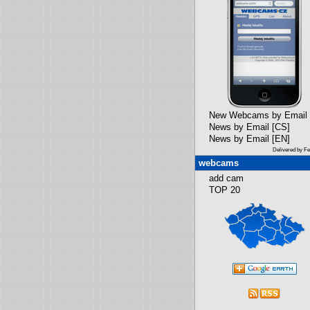
New Webcams by Email
News by Email [CS]
News by Email [EN]
Delivered by F
webcams
add cam
TOP 20