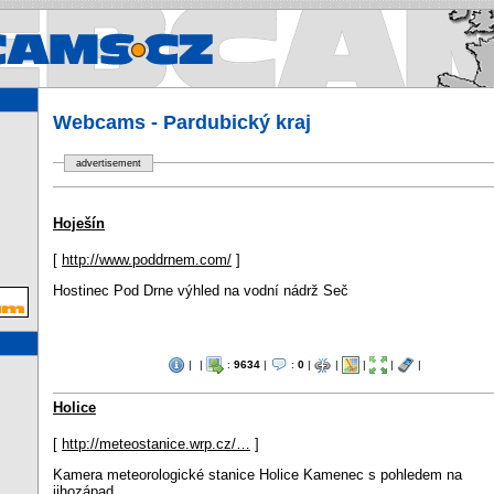
Webcams.cz - Webcams in Cz
Webcams - Pardubický kraj
advertisement
Hoješín
[
http://www.poddrnem.com/
]
Hostinec Pod Drne výhled na vodní nádrž Seč
|
|
:
9634
|
:
0
|
|
|
|
|
Holice
[
http://meteostanice.wrp.cz/…
]
Kamera meteorologické stanice Holice Kamenec s pohledem na
jihozápad.