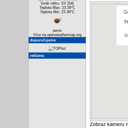
Směr větru: SV [54]
Teplota Max: 23.39°C
Teplota Min: 23.39°C
Th
jasno
Více na openweathermap.org
Do
doporučujeme
reklama
Zobraz kameru 