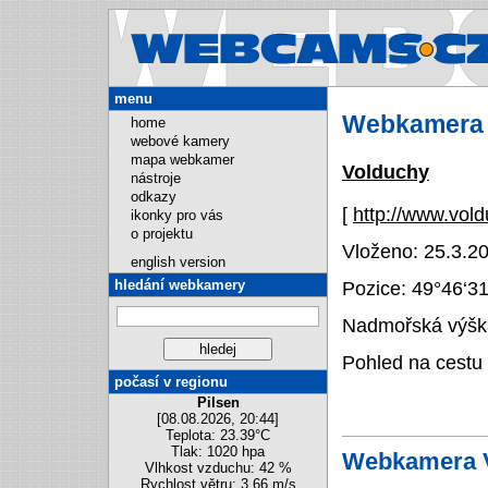
Webcams.cz
menu
Webkamera 
home
webové kamery
mapa webkamer
Volduchy
nástroje
odkazy
[
http://www.vol
ikonky pro vás
o projektu
Vloženo: 25.3.20
english version
hledání webkamery
Pozice:
49°46‘3
Nadmořská výška
Pohled na cestu
počasí v regionu
Pilsen
[08.08.2026, 20:44]
Teplota: 23.39°C
Tlak: 1020 hpa
Webkamera 
Vlhkost vzduchu: 42 %
Rychlost větru: 3.66 m/s