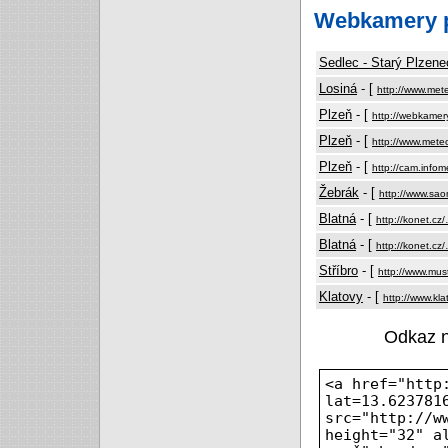
Webkamery p
Sedlec - Starý Plzene
Losiná
- [
http://www.met
Plzeň
- [
http://webkamer
Plzeň
- [
http://www.mete
Plzeň
- [
http://cam.infom
Žebrák
- [
http://www.sa
Blatná
- [
http://konet.cz
Blatná
- [
http://konet.cz
Stříbro
- [
http://www.mus
Klatovy
- [
http://www.kl
Odkaz 
<a href="http
lat=13.623781
src="http://w
height="32" a