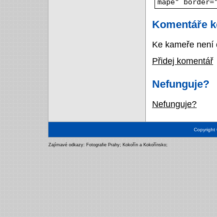
mapě" border=
Komentáře k
Ke kameře není 
Přidej komentář
Nefunguje?
Nefunguje?
Copyright
Zajímavé odkazy:
Fotografie Prahy
;
Kokořín a Kokořínsko
;