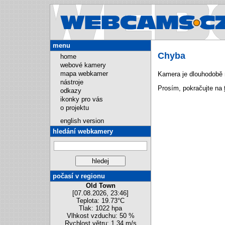
Webcams.cz
menu
Chyba
home
webové kamery
mapa webkamer
Kamera je dlouhodobě 
nástroje
Prosím, pokračujte na
odkazy
ikonky pro vás
o projektu
english version
hledání webkamery
počasí v regionu
Old Town
[07.08.2026, 23:46]
Teplota: 19.73°C
Tlak: 1022 hpa
Vlhkost vzduchu: 50 %
Rychlost větru: 1.34 m/s