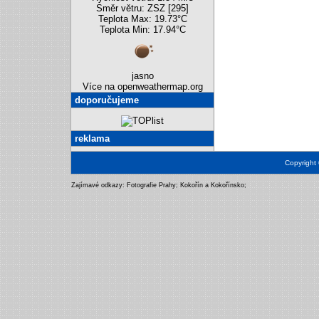
Směr větru: ZSZ [295]
Teplota Max: 19.73°C
Teplota Min: 17.94°C
jasno
Více na openweathermap.org
doporučujeme
reklama
Copyright
Zajímavé odkazy:
Fotografie Prahy
;
Kokořín a Kokořínsko
;