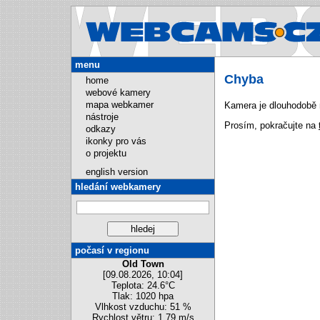
Webcams.cz
menu
Chyba
home
webové kamery
mapa webkamer
Kamera je dlouhodobě 
nástroje
Prosím, pokračujte na
odkazy
ikonky pro vás
o projektu
english version
hledání webkamery
počasí v regionu
Old Town
[09.08.2026, 10:04]
Teplota: 24.6°C
Tlak: 1020 hpa
Vlhkost vzduchu: 51 %
Rychlost větru: 1.79 m/s