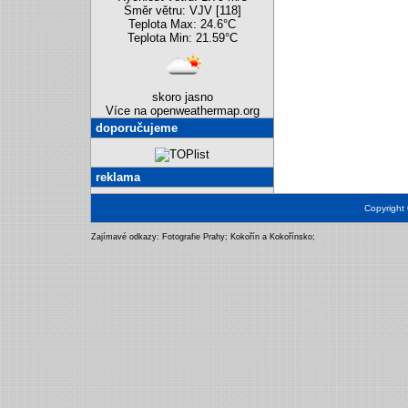
Směr větru: VJV [118]
Teplota Max: 24.6°C
Teplota Min: 21.59°C
skoro jasno
Více na openweathermap.org
doporučujeme
reklama
Copyright
Zajímavé odkazy:
Fotografie Prahy
;
Kokořín a Kokořínsko
;