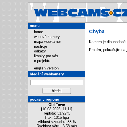
Webcams.cz
menu
Chyba
home
webové kamery
mapa webkamer
Kamera je dlouhodobě 
nástroje
Prosím, pokračujte na
odkazy
ikonky pro vás
o projektu
english version
hledání webkamery
počasí v regionu
Old Town
[10.08.2026, 11:11]
Teplota: 31.92°C
Tlak: 1015 hpa
Vlhkost vzduchu: 33 %
Rychlost větru: 3.58 m/s