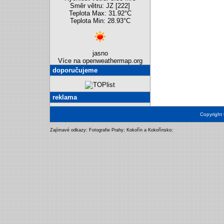
Směr větru: JZ [222]
Teplota Max: 31.92°C
Teplota Min: 28.93°C
jasno
Více na openweathermap.org
doporučujeme
reklama
Copyright
Zajímavé odkazy:
Fotografie Prahy
;
Kokořín a Kokořínsko
;