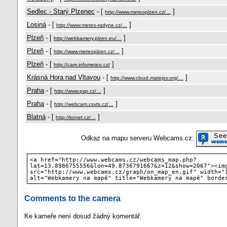
Sedlec - Starý Plzenec
- [
]
http://www.meteoplzen.cz/…
Losiná
- [
]
http://www.meteo-radyne.cz/…
Plzeň
- [
]
http://webkamery.plzen.eu/…
Plzeň
- [
]
http://www.meteoplzen.cz/…
Plzeň
- [
]
http://cam.infometeo.cz/
Krásná Hora nad Vltavou
- [
]
http://www.cloud.matejov.org/…
Praha
- [
]
http://www.psp.cz/…
Praha
- [
]
http://webcam.csvts.cz/…
Blatná
- [
]
http://konet.cz/…
Odkaz na mapu serveru Webcams.cz:
<a href="http://www.webcams.cz/webcams_map.php?
lat=13.8986755556&lon=49.8736791667&z=12&show=2067"><im
src="http://www.webcams.cz/graph/on_map_en.gif" width="
alt="Webkamery na mapě" title="Webkamery na mapě" borde
Comments to the camera
Ke kameře není dosud žádný komentář.