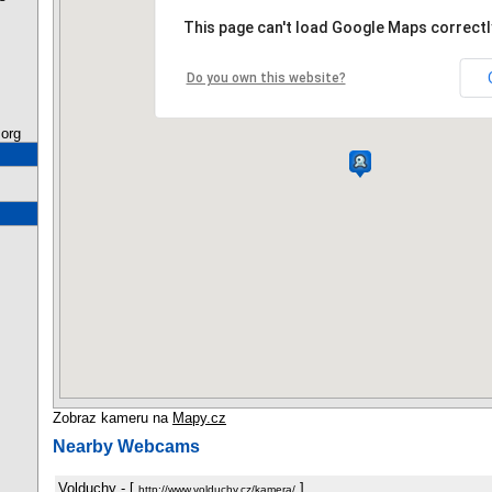
This page can't load Google Maps correctl
Do you own this website?
org
Zobraz kameru na
Mapy.cz
Nearby Webcams
Volduchy
- [
]
http://www.volduchy.cz/kamera/