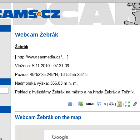
Webcams.cz - Webcams in Cz
Webcam Žebrák
Žebrák
[
http://www.saomedia.cz/…
]
Vloženo: 5.11.2010 - 07:31:09
Pozice:
49°52‘25.245"N
,
13°53‘55.232"E
Nadmořská výška: 356.83 m n. m.
Pohled z hvězdárny Žebrák na město a na hrady Žebrák a Točník.
|
|
:
5869
|
:
0
|
|
|
|
Webcam Žebrák on the map
%
s