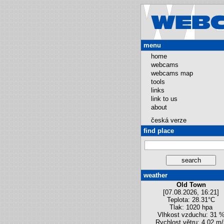
menu
home
webcams
webcams map
tools
links
link to us
about
česká verze
find place
weather
Old Town
[07.08.2026, 16:21]
Teplota: 28.31°C
Tlak: 1020 hpa
Vlhkost vzduchu: 31 
Rychlost větru: 4.02 m/