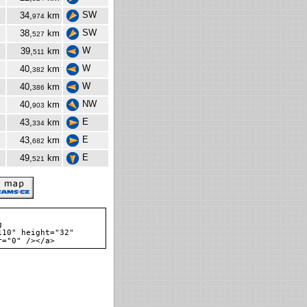
SW
34,
km
974
SW
38,
km
527
W
39,
km
511
W
40,
km
382
W
40,
km
386
NW
40,
km
903
E
43,
km
334
E
43,
km
682
E
49,
km
521
g
110" height="32"
r="0" /></a>