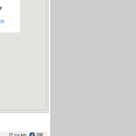
y.
OK
SW
22,
km
524