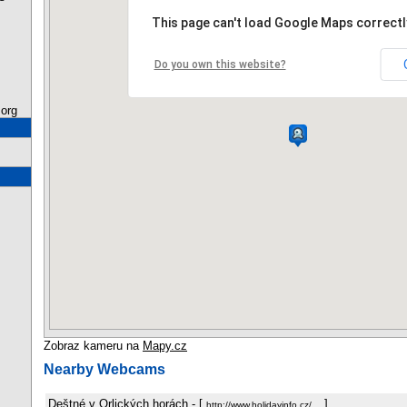
This page can't load Google Maps correctl
Do you own this website?
org
Zobraz kameru na
Mapy.cz
Nearby Webcams
Deštné v Orlických horách
- [
]
http://www.holidayinfo.cz/…