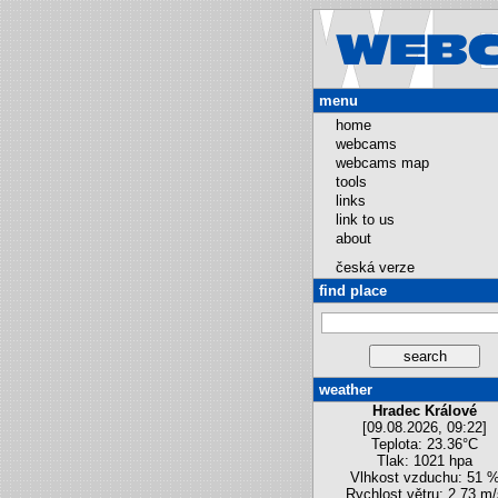
menu
home
webcams
webcams map
tools
links
link to us
about
česká verze
find place
weather
Hradec Králové
[09.08.2026, 09:22]
Teplota: 23.36°C
Tlak: 1021 hpa
Vlhkost vzduchu: 51 
Rychlost větru: 2.73 m/