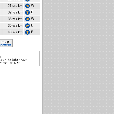
W
21,
km
585
E
32,
km
793
W
38,
km
709
E
39,
km
684
E
43,
km
342
g
110" height="32"
r="0" /></a>