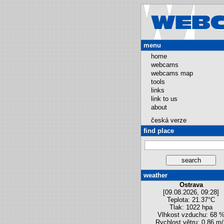
menu
home
webcams
webcams map
tools
links
link to us
about
česká verze
find place
weather
Ostrava
[09.08.2026, 09:28]
Teplota: 21.37°C
Tlak: 1022 hpa
Vlhkost vzduchu: 68 
Rychlost větru: 0.86 m/