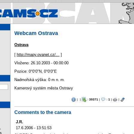
Webcams.cz - Webcams in Cz
Webcam Ostrava
Ostrava
[
http://mapy.ovanet.cz/…
]
Vloženo: 26.10.2003 - 00:00:00
Pozice:
0°0‘0"N
,
0°0‘0"E
Nadmořská výška: 0 m n. m.
Kamerový systém města Ostravy
|
|
:
39371
|
:
1
|
|
Comments to the camera
J.R.
17.6.2006 - 13:51:53
%
s