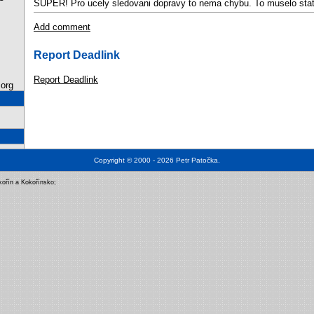
SUPER! Pro ucely sledovani dopravy to nema chybu. To muselo stat
Add comment
Report Deadlink
Report Deadlink
org
Copyright © 2000 - 2026
Petr Patočka
.
kořín a Kokořínsko
;