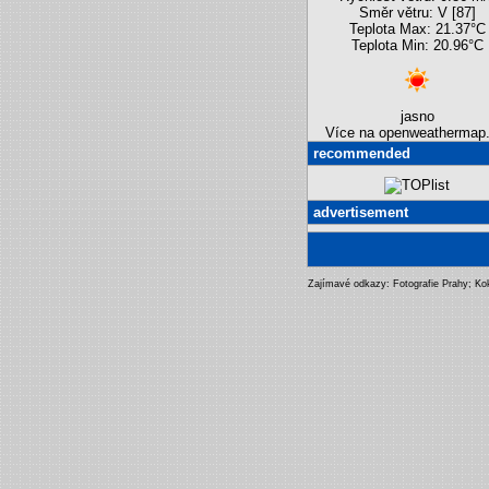
Směr větru: V [87]
Teplota Max: 21.37°C
Teplota Min: 20.96°C
jasno
Více na openweathermap.
recommended
advertisement
Zajímavé odkazy:
Fotografie Prahy
;
Ko