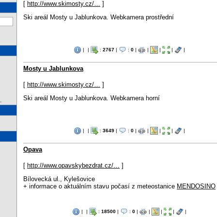
[
http://www.skimosty.cz/…
]
Ski areál Mosty u Jablunkova. Webkamera prostřední
|
|
:
2767
|
:
0
|
|
|
|
|
Mosty u Jablunkova
[
http://www.skimosty.cz/…
]
Ski areál Mosty u Jablunkova. Webkamera horní
.
|
|
:
3649
|
:
0
|
|
|
|
|
Opava
[
http://www.opavskybezdrat.cz/…
]
Bílovecká ul., Kylešovice
+ informace o aktuálním stavu počasí z meteostanice
MENDOSINO
|
|
:
18500
|
:
0
|
|
|
|
|