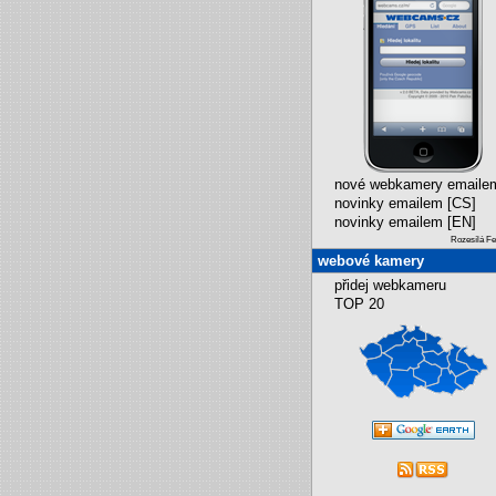
nové webkamery emaile
novinky emailem [CS]
novinky emailem [EN]
Rozesílá F
webové kamery
přidej webkameru
TOP 20