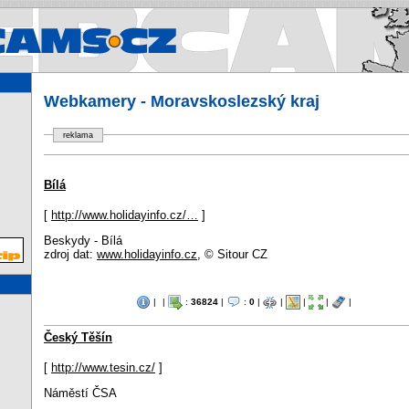
Webcams.cz - Webkamery v Čes
Webkamery - Moravskoslezský kraj
reklama
Bílá
[
http://www.holidayinfo.cz/…
]
Beskydy - Bílá
zdroj dat:
www.holidayinfo.cz
, © Sitour CZ
|
|
:
36824
|
:
0
|
|
|
|
|
Český Těšín
[
http://www.tesin.cz/
]
Náměstí ČSA