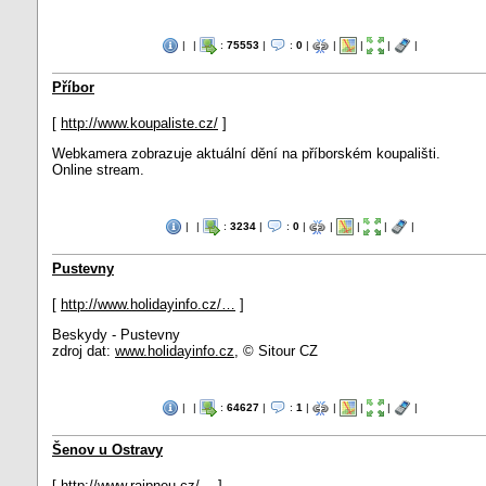
|
|
:
75553
|
:
0
|
|
|
|
|
Příbor
[
http://www.koupaliste.cz/
]
Webkamera zobrazuje aktuální dění na příborském koupališti.
Online stream.
|
|
:
3234
|
:
0
|
|
|
|
|
Pustevny
[
http://www.holidayinfo.cz/…
]
Beskydy - Pustevny
zdroj dat:
www.holidayinfo.cz
, © Sitour CZ
|
|
:
64627
|
:
1
|
|
|
|
|
Šenov u Ostravy
[
http://www.rajpneu.cz/…
]