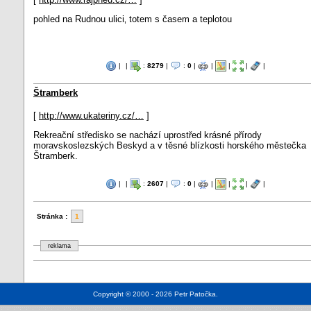
pohled na Rudnou ulici‚ totem s časem a teplotou
|
|
:
8279
|
:
0
|
|
|
|
|
Štramberk
[
http://www.ukateriny.cz/…
]
Rekreační středisko se nachází uprostřed krásné přírody
moravskoslezských Beskyd a v těsné blízkosti horského městečka
Štramberk.
|
|
:
2607
|
:
0
|
|
|
|
|
Stránka :
1
reklama
Copyright © 2000 - 2026
Petr Patočka
.