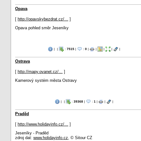
Opava
[
http://opavskybezdrat.cz/…
]
Opava pohled směr Jeseníky
|
|
:
7515
|
:
0
|
|
|
|
|
Ostrava
[
http://mapy.ovanet.cz/…
]
Kamerový systém města Ostravy
|
|
:
39368
|
:
1
|
|
|
Praděd
[
http://www.holidayinfo.cz/…
]
Jeseníky - Praděd
zdroj dat:
www.holidayinfo.cz
, © Sitour CZ