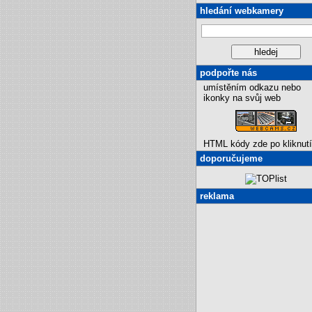
hledání webkamery
podpořte nás
umístěním odkazu nebo
ikonky na svůj web
HTML kódy zde po kliknutí
doporučujeme
reklama