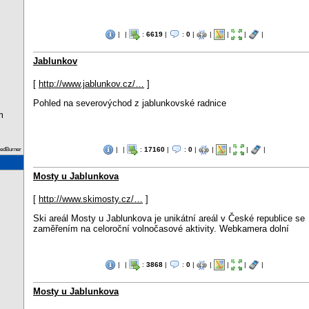
|
|
:
6619
|
:
0
|
|
|
|
|
Jablunkov
[
http://www.jablunkov.cz/…
]
Pohled na severovýchod z jablunkovské radnice
m
|
|
:
17160
|
:
0
|
|
|
|
|
eedBurner
Mosty u Jablunkova
[
http://www.skimosty.cz/…
]
Ski areál Mosty u Jablunkova je unikátní areál v České republice se
zaměřením na celoroční volnočasové aktivity. Webkamera dolní
|
|
:
3868
|
:
0
|
|
|
|
|
Mosty u Jablunkova