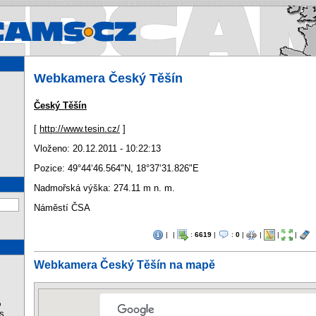
Webcams.cz - Webkamery v Čes
Webkamera Český Těšín
Český Těšín
[
http://www.tesin.cz/
]
Vloženo: 20.12.2011 - 10:22:13
Pozice:
49°44‘46.564"N
,
18°37‘31.826"E
Nadmořská výška: 274.11 m n. m.
Náměstí ČSA
|
|
:
6619
|
:
0
|
|
|
|
Webkamera Český Těšín na mapě
%
s