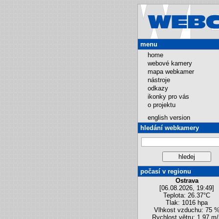
menu
home
webové kamery
mapa webkamer
nástroje
odkazy
ikonky pro vás
o projektu
english version
hledání webkamery
počasí v regionu
Ostrava
[06.08.2026, 19:49]
Teplota: 26.37°C
Tlak: 1016 hpa
Vlhkost vzduchu: 75 
Rychlost větru: 1.97 m/