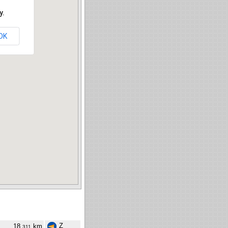
y.
OK
Z
18,
km
311