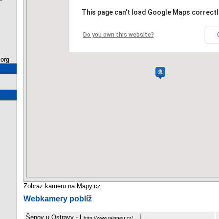
This page can't load Google Maps correctl
Do you own this website?
org
Zobraz kameru na
Mapy.cz
Webkamery poblíž
Šenov u Ostravy
- [
]
http://www.rajpneu.cz/…