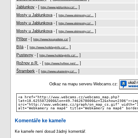
Jablunkov
- [
]
http://www.jablunkov.cz/…
Mosty u Jablunkova
- [
]
http://www.skimosty.cz/…
Mosty u Jablunkova
- [
]
http://www.skimosty.cz/…
Mosty u Jablunkova
- [
]
http://www.skimosty.cz/…
Příbor
- [
]
http://www.koupaliste.cz/
Bílá
- [
]
http://www.holidayinfo.cz/…
Pustevny
- [
]
http://www.holidayinfo.cz/…
Rožnov p.R.
- [
]
http://www.hvfree.net/…
Štramberk
- [
]
http://www.ukateriny.cz/…
Odkaz na mapu serveru Webcams.cz:
<a href="http://www.webcams.cz/webcams_map.php?
lat=18.6255072000&lon=49.7462678000&z=12&show=2306"><im
src="http://www.webcams.cz/graph/on_map_cs.gif" width="
alt="Webkamery na mapě" title="Webkamery na mapě" borde
Komentáře ke kameře
Ke kameře není dosud žádný komentář.