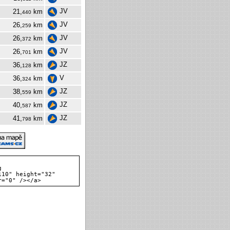
JV
21,
km
440
JV
26,
km
259
JV
26,
km
372
JV
26,
km
701
JZ
36,
km
128
V
36,
km
324
JZ
38,
km
559
JZ
40,
km
587
JZ
41,
km
798
g
110" height="32"
r="0" /></a>