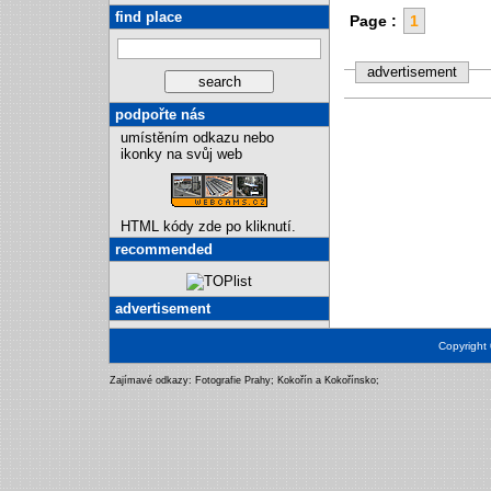
find place
Page :
1
advertisement
podpořte nás
umístěním odkazu nebo
ikonky na svůj web
HTML kódy zde po kliknutí.
recommended
advertisement
Copyright
Zajímavé odkazy:
Fotografie Prahy
;
Kokořín a Kokořínsko
;