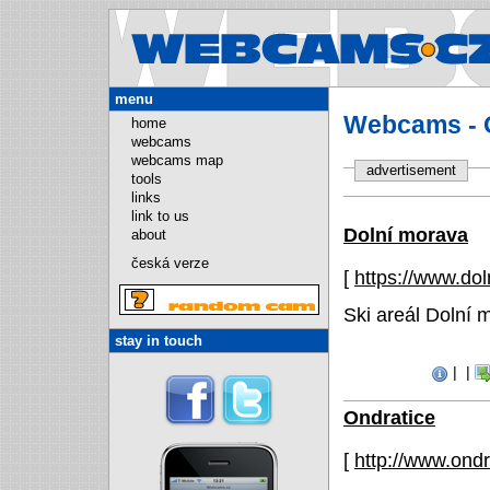
Webcams.
menu
Webcams - 
home
webcams
webcams map
advertisement
tools
links
link to us
Dolní morava
about
česká verze
[
https://www.do
Ski areál Dolní 
stay in touch
|
|
Ondratice
[
http://www.ond