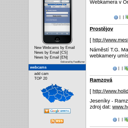
Webkamera v Ond
|
|
Prostějov
[
http://www.mes
New Webcams by Email
Náměstí T.G. Mas
News by Email [CS]
webkamery umíst
News by Email [EN]
Delivered by FeedBurner
webcams
|
|
add cam
TOP 20
Ramzová
[
http://www.holi
Jeseníky - Ram
zdroj dat:
www.ho
|
|