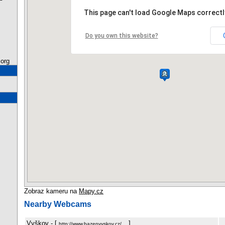
This page can't load Google Maps correctl
Do you own this website?
org
Zobraz kameru na
Mapy.cz
Nearby Webcams
Vyškov
- [
]
http://www.bazenvyskov.cz/…