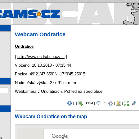
Webcams.cz - Webcams in Cz
Webcam Ondratice
Ondratice
[
http://www.ondratice.cz/…
]
Vloženo: 10.10.2010 - 07:15:44
Pozice:
49°21‘47.659"N
,
17°3‘45.259"E
Nadmořská výška: 277.91 m n. m.
Webkamera v Ondraticích. Pohled na střed obce.
|
|
:
1254
|
:
0
|
|
|
|
Webcam Ondratice on the map
%
s