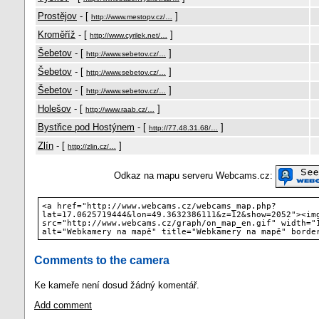
Prostějov
- [
]
http://www.mestopv.cz/…
Kroměříž
- [
]
http://www.cyrilek.net/…
Šebetov
- [
]
http://www.sebetov.cz/…
Šebetov
- [
]
http://www.sebetov.cz/…
Šebetov
- [
]
http://www.sebetov.cz/…
Holešov
- [
]
http://www.raab.cz/…
Bystřice pod Hostýnem
- [
]
http://77.48.31.68/…
Zlín
- [
]
http://zlin.cz/…
Odkaz na mapu serveru Webcams.cz:
<a href="http://www.webcams.cz/webcams_map.php?
lat=17.0625719444&lon=49.3632386111&z=12&show=2052"><im
src="http://www.webcams.cz/graph/on_map_en.gif" width="
alt="Webkamery na mapě" title="Webkamery na mapě" borde
Comments to the camera
Ke kameře není dosud žádný komentář.
Add comment