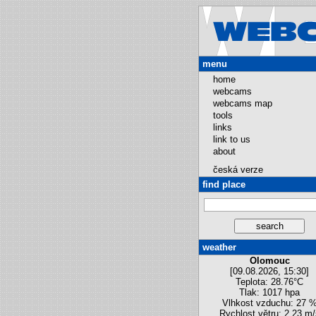
menu
home
webcams
webcams map
tools
links
link to us
about
česká verze
find place
weather
Olomouc
[09.08.2026, 15:30]
Teplota: 28.76°C
Tlak: 1017 hpa
Vlhkost vzduchu: 27 
Rychlost větru: 2.23 m/