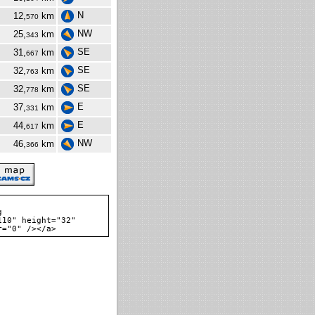
N
12,
km
570
NW
25,
km
343
SE
31,
km
667
SE
32,
km
763
SE
32,
km
778
E
37,
km
331
E
44,
km
617
NW
46,
km
366
g
110" height="32"
r="0" /></a>