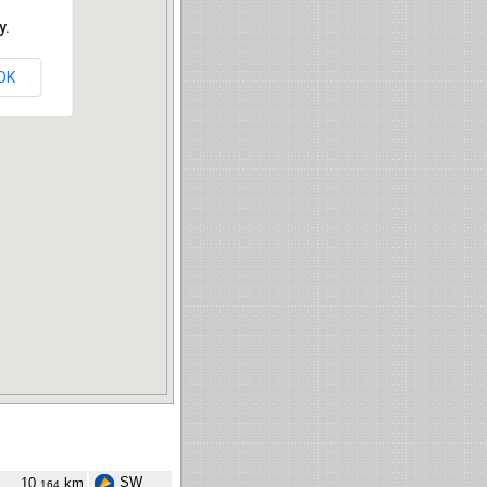
y.
OK
SW
10,
km
164