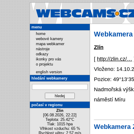
Webcams.cz
menu
Webkamera 
home
webové kamery
mapa webkamer
Zlín
nástroje
odkazy
[
http://zlin.cz/…
ikonky pro vás
o projektu
Vloženo: 14.10.2
english version
hledání webkamery
Pozice:
49°13‘3
Nadmořská výška
náměstí Míru
počasí v regionu
Zlin
[06.08.2026, 22:22]
Teplota: 25.42°C
Tlak: 1015 hpa
Webkamera Z
Vlhkost vzduchu: 65 %
Rychlost větru: 2.57 m/s