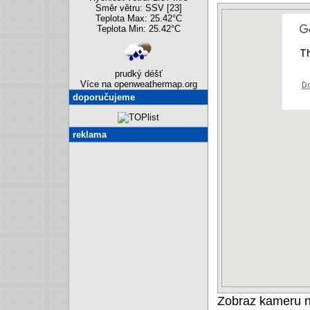
Směr větru: SSV [23]
Teplota Max: 25.42°C
Teplota Min: 25.42°C
Th
prudký déšť
Více na openweathermap.org
Do
doporučujeme
reklama
Zobraz kameru 