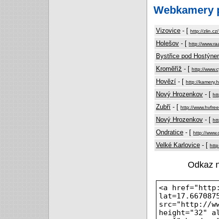
Webkamery p
Vizovice
- [
http://zlin.c
Holešov
- [
http://www.r
Bystřice pod Hostýn
Kroměříž
- [
http://www.c
Hovězí
- [
http://kamery.
Nový Hrozenkov
- [
ht
Zubří
- [
http://www.hvfre
Nový Hrozenkov
- [
ht
Ondratice
- [
http://www.
Velké Karlovice
- [
http
Odkaz 
<a href="http
lat=17.667087
src="http://w
height="32" a