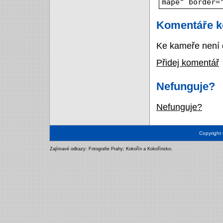
mapě" border=
Komentáře k
Ke kameře není 
Přidej komentář
Nefunguje?
Nefunguje?
Copyright
Zajímavé odkazy:
Fotografie Prahy
;
Kokořín a Kokořínsko
;