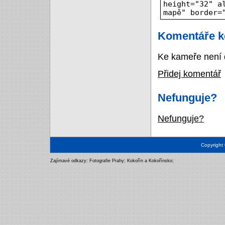
height="32" a
mapě" border=
Komentáře k
Ke kameře není 
Přidej komentář
Nefunguje?
Nefunguje?
Copyright
Zajímavé odkazy:
Fotografie Prahy
;
Kokořín a Kokořínsko
;