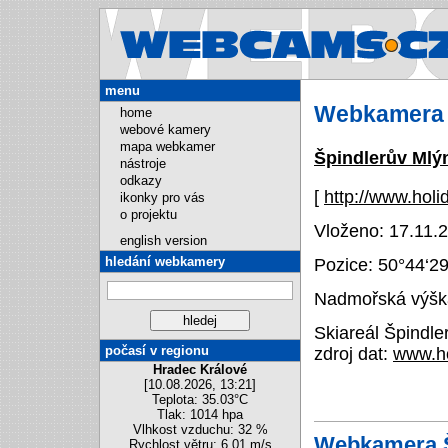
Webcams.cz
menu
Webkamera 
home
webové kamery
mapa webkamer
Špindlerův Mlý
nástroje
odkazy
[
http://www.holi
ikonky pro vás
o projektu
Vloženo: 17.11.2
english version
hledání webkamery
Pozice:
50°44‘2
Nadmořská výška
Skiareál Špindl
počasí v regionu
zdroj dat:
www.ho
Hradec Králové
[10.08.2026, 13:21]
Teplota: 35.03°C
Tlak: 1014 hpa
Vlhkost vzduchu: 32 %
Webkamera Š
Rychlost větru: 6.01 m/s