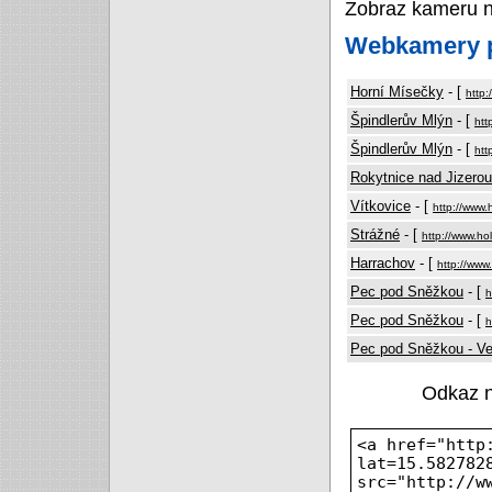
Zobraz kameru 
Webkamery p
Horní Mísečky
- [
http:
Špindlerův Mlýn
- [
htt
Špindlerův Mlýn
- [
htt
Rokytnice nad Jizerou
Vítkovice
- [
http://www.
Strážné
- [
http://www.ho
Harrachov
- [
http://www
Pec pod Sněžkou
- [
h
Pec pod Sněžkou
- [
h
Pec pod Sněžkou - Ve
Odkaz 
<a href="http
lat=15.582782
src="http://w