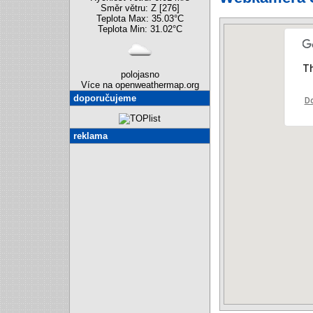
Směr větru: Z [276]
Teplota Max: 35.03°C
Teplota Min: 31.02°C
Th
polojasno
Více na openweathermap.org
doporučujeme
Do
reklama