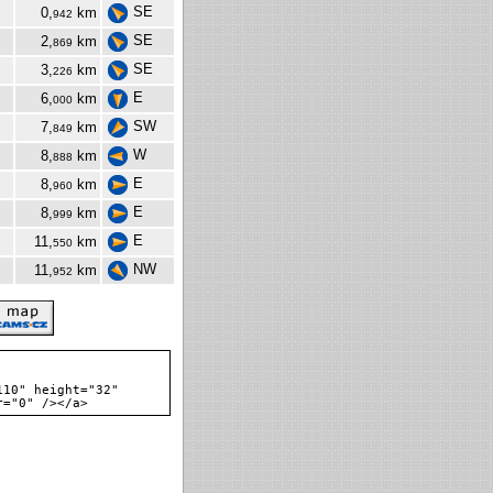
SE
0,
km
942
SE
2,
km
869
SE
3,
km
226
E
6,
km
000
SW
7,
km
849
W
8,
km
888
E
8,
km
960
E
8,
km
999
E
11,
km
550
NW
11,
km
952
110" height="32"
r="0" /></a>