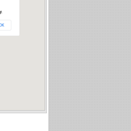
y.
OK