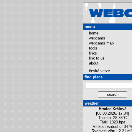
menu
home
webcams
webcams map
tools
links
link to us
about
česká verze
find place
weather
Hradec Králové
[08.08.2026, 17:34]
Teplota: 28.36°C
Tlak: 1020 hpa
Vlhkost vzduchu: 34 
Rychlost větru: 2.21 m/