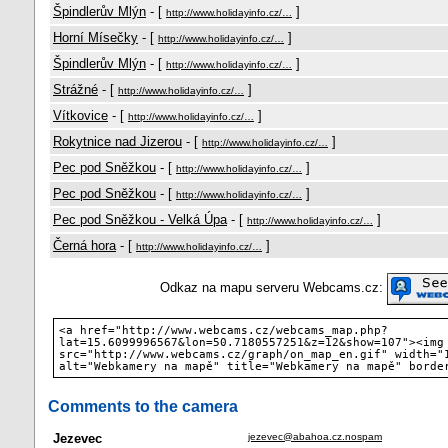
Špindlerův Mlýn
- [
]
http://www.holidayinfo.cz/…
Horní Mísečky
- [
]
http://www.holidayinfo.cz/…
Špindlerův Mlýn
- [
]
http://www.holidayinfo.cz/…
Strážné
- [
]
http://www.holidayinfo.cz/…
Vítkovice
- [
]
http://www.holidayinfo.cz/…
Rokytnice nad Jizerou
- [
]
http://www.holidayinfo.cz/…
Pec pod Sněžkou
- [
]
http://www.holidayinfo.cz/…
Pec pod Sněžkou
- [
]
http://www.holidayinfo.cz/…
Pec pod Sněžkou - Velká Úpa
- [
]
http://www.holidayinfo.cz/…
Černá hora
- [
]
http://www.holidayinfo.cz/…
Odkaz na mapu serveru Webcams.cz:
<a href="http://www.webcams.cz/webcams_map.php?
lat=15.6099996567&lon=50.7180557251&z=12&show=107"><img
src="http://www.webcams.cz/graph/on_map_en.gif" width="
alt="Webkamery na mapě" title="Webkamery na mapě" borde
Comments to the camera
Jezevec
jezevec@abahoa.cz.nospam