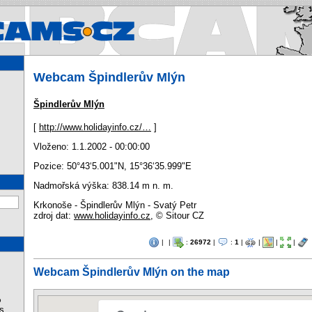
Webcams.cz - Webcams in Cz
Webcam Špindlerův Mlýn
Špindlerův Mlýn
[
http://www.holidayinfo.cz/…
]
Vloženo: 1.1.2002 - 00:00:00
Pozice:
50°43‘5.001"N
,
15°36‘35.999"E
Nadmořská výška: 838.14 m n. m.
Krkonoše - Špindlerův Mlýn - Svatý Petr
zdroj dat:
www.holidayinfo.cz
, © Sitour CZ
|
|
:
26972
|
:
1
|
|
|
|
Webcam Špindlerův Mlýn on the map
%
s