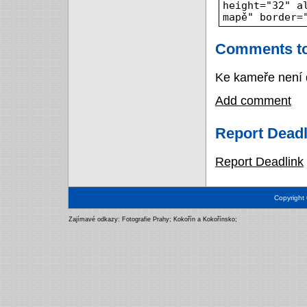
height="32" a
mapě" border=
Comments to
Ke kameře není 
Add comment
Report Deadl
Report Deadlink
Copyright
Zajímavé odkazy:
Fotografie Prahy
;
Kokořín a Kokořínsko
;