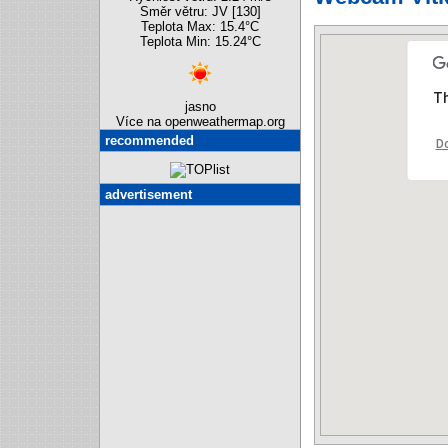
Směr větru: JV [130]
Teplota Max: 15.4°C
Teplota Min: 15.24°C
Th
jasno
Více na openweathermap.org
recommended
Do
advertisement