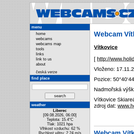
Webcams.
menu
Webcam Vít
home
webcams
webcams map
Vítkovice
tools
links
[
http://www.holi
link to us
about
Vloženo: 17.11.2
česká verze
find place
Pozice:
50°40‘4
Nadmořská výška
Vítkovice Skiar
weather
zdroj dat:
www.ho
Liberec
[09.08.2026, 06:00]
Teplota: 15.4°C
Tlak: 1021 hpa
Vlhkost vzduchu: 62 %
Webcam Vítk
Rychlost větru: 2.24 m/s