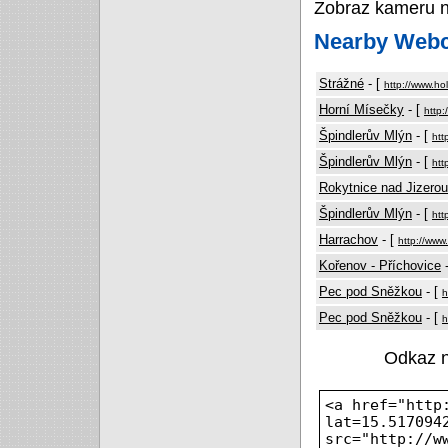
Zobraz kameru 
Nearby Web
Strážné
- [
http://www.ho
Horní Mísečky
- [
http:
Špindlerův Mlýn
- [
htt
Špindlerův Mlýn
- [
htt
Rokytnice nad Jizerou
Špindlerův Mlýn
- [
htt
Harrachov
- [
http://www
Kořenov - Příchovice
-
Pec pod Sněžkou
- [
h
Pec pod Sněžkou
- [
h
Odkaz 
<a href="http
lat=15.517094
src="http://w