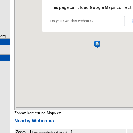
This page can't load Google Maps correctl
Do you own this website?
org
Zobraz kameru na
Mapy.cz
Nearby Webcams
Zadov
- [
]
http://www.holidayinfo.cz/…