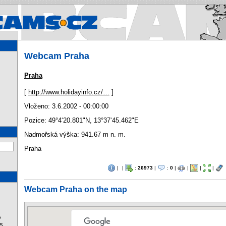
Webcams.cz - Webcams in Cz
Webcam Praha
Praha
[
http://www.holidayinfo.cz/…
]
Vloženo: 3.6.2002 - 00:00:00
Pozice:
49°4‘20.801"N
,
13°37‘45.462"E
Nadmořská výška: 941.67 m n. m.
Praha
|
|
:
26973
|
:
0
|
|
|
|
Webcam Praha on the map
%
s