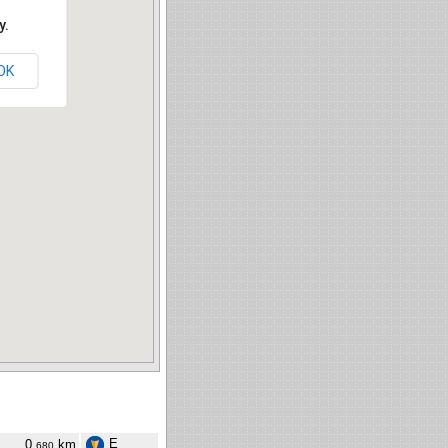
y.
OK
E
0,
km
680