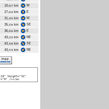
W
10,
km
827
E
27,
km
819
W
31,
km
453
SE
35,
km
234
E
36,
km
834
NE
43,
km
233
SE
43,
km
339
NE
43,
km
579
110" height="32"
r="0" /></a>