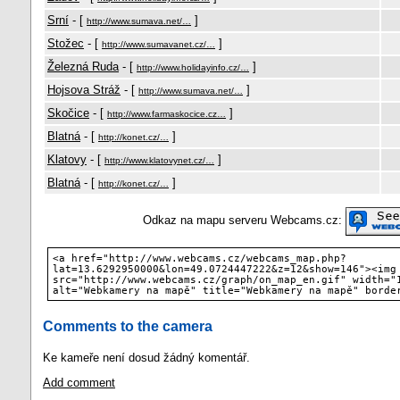
Srní
- [
]
http://www.sumava.net/…
Stožec
- [
]
http://www.sumavanet.cz/…
Železná Ruda
- [
]
http://www.holidayinfo.cz/…
Hojsova Stráž
- [
]
http://www.sumava.net/…
Skočice
- [
]
http://www.farmaskocice.cz…
Blatná
- [
]
http://konet.cz/…
Klatovy
- [
]
http://www.klatovynet.cz/…
Blatná
- [
]
http://konet.cz/…
Odkaz na mapu serveru Webcams.cz:
<a href="http://www.webcams.cz/webcams_map.php?
lat=13.6292950000&lon=49.0724447222&z=12&show=146"><img
src="http://www.webcams.cz/graph/on_map_en.gif" width="
alt="Webkamery na mapě" title="Webkamery na mapě" borde
Comments to the camera
Ke kameře není dosud žádný komentář.
Add comment