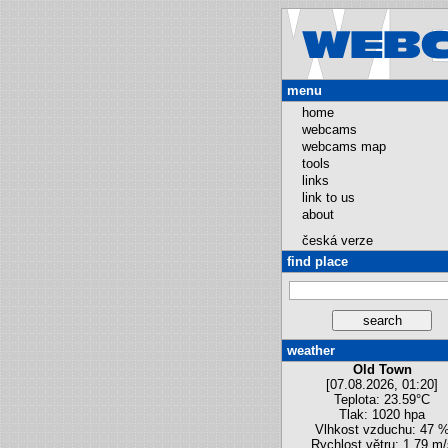
menu
home
webcams
webcams map
tools
links
link to us
about
česká verze
find place
weather
Old Town
[07.08.2026, 01:20]
Teplota: 23.59°C
Tlak: 1020 hpa
Vlhkost vzduchu: 47 
Rychlost větru: 1.79 m/