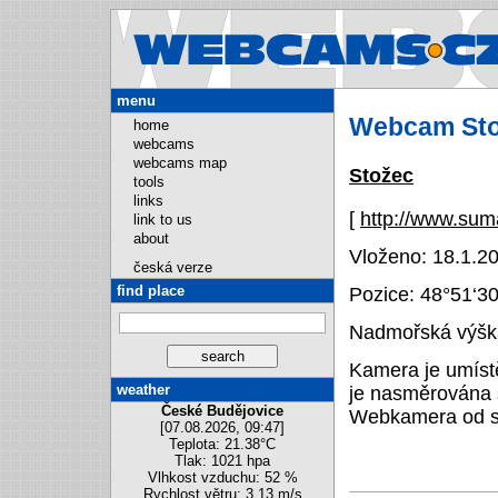
Webcams.
menu
Webcam St
home
webcams
webcams map
Stožec
tools
links
[
http://www.su
link to us
about
Vloženo: 18.1.20
česká verze
find place
Pozice:
48°51‘3
Nadmořská výška
Kamera je umíst
weather
je nasměrována 
České Budějovice
Webkamera od s
[07.08.2026, 09:47]
Teplota: 21.38°C
Tlak: 1021 hpa
Vlhkost vzduchu: 52 %
Rychlost větru: 3.13 m/s