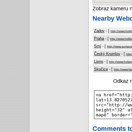
Zobraz kameru 
Nearby Web
Zadov
- [
http://www.holi
Praha
- [
http://www.holid
Srní
- [
http://www.sumav
Český Krumlov
- [
http
Lipno
- [
http://www.holid
Skočice
- [
http://www.f
Odkaz 
<a href="http
lat=13.827052
src="http://w
height="32" a
mapě" border=
Comments to