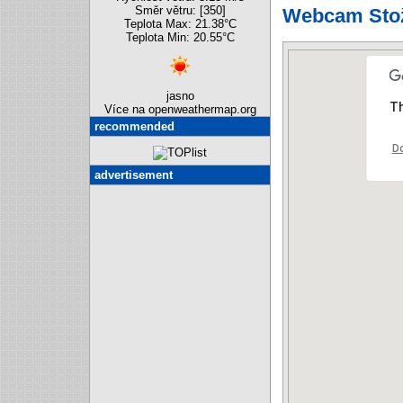
Směr větru: [350]
Webcam Stož
Teplota Max: 21.38°C
Teplota Min: 20.55°C
jasno
Th
Více na openweathermap.org
recommended
Do
advertisement