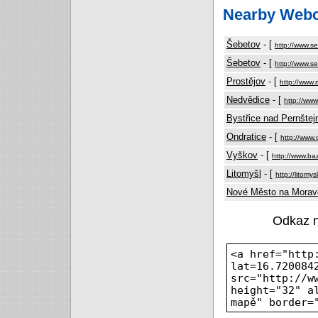
Nearby Web
Šebetov
- [
http://www.s
Šebetov
- [
http://www.s
Prostějov
- [
http://www
Nedvědice
- [
http://ww
Bystřice nad Pernšte
Ondratice
- [
http://www.
Vyškov
- [
http://www.ba
Litomyšl
- [
http://litomy
Nové Město na Morav
Odkaz 
<a href="http
lat=16.720084
src="http://w
height="32" a
mapě" border=