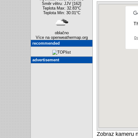
Směr větru: JJV [162]
Teplota Max: 32.83°C
Teplota Min: 30.01°C
Th
oblačno
Více na openweathermap.org
Do
recommended
advertisement
Zobraz kameru 