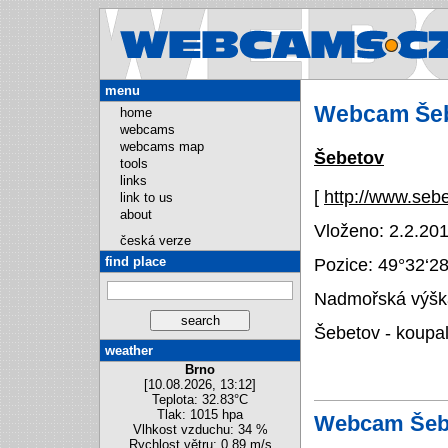
Webcams.
menu
Webcam Še
home
webcams
webcams map
Šebetov
tools
links
[
http://www.seb
link to us
about
Vloženo: 2.2.201
česká verze
find place
Pozice:
49°32‘2
Nadmořská výška
Šebetov - koupal
weather
Brno
[10.08.2026, 13:12]
Teplota: 32.83°C
Tlak: 1015 hpa
Webcam Šebe
Vlhkost vzduchu: 34 %
Rychlost větru: 0.89 m/s