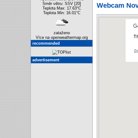
Směr větru: SSV [20]
Webcam Nový
Teplota Max: 17.63°C
Teplota Min: 16.01°C
zataženo
Th
Více na openweathermap.org
recommended
Do
advertisement