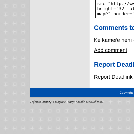
src="http://w
height="32" a
mapě" border=
Comments to
Ke kameře není 
Add comment
Report Deadl
Report Deadlink
Copyright
Zajímavé odkazy:
Fotografie Prahy
;
Kokořín a Kokořínsko
;