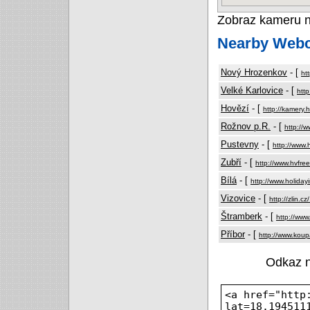
Zobraz kameru 
Nearby Web
Nový Hrozenkov
- [
ht
Velké Karlovice
- [
http
Hovězí
- [
http://kamery.
Rožnov p.R.
- [
http://
Pustevny
- [
http://www.
Zubří
- [
http://www.hvfre
Bílá
- [
http://www.holiday
Vizovice
- [
http://zlin.c
Štramberk
- [
http://www
Příbor
- [
http://www.koupa
Odkaz 
<a href="http
lat=18.194511