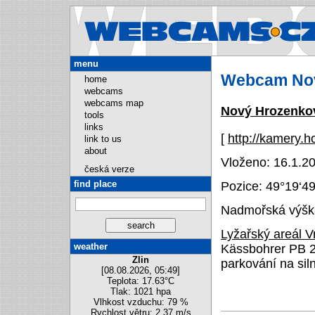
Webcams.
menu
Webcam No
home
webcams
webcams map
Nový Hrozenko
tools
links
[
http://kamery.
link to us
about
Vloženo: 16.1.20
česká verze
find place
Pozice:
49°19‘4
Nadmořská výška
Lyžařský areál 
weather
Kässbohrer PB 20
Zlin
parkování na sil
[08.08.2026, 05:49]
Teplota: 17.63°C
Tlak: 1021 hpa
Vlhkost vzduchu: 79 %
Rychlost větru: 2.37 m/s