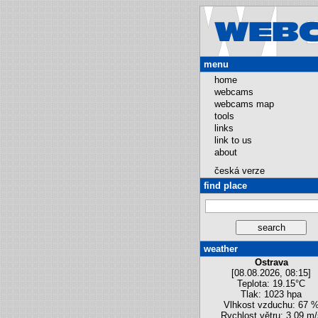
menu
home
webcams
webcams map
tools
links
link to us
about
česká verze
find place
weather
Ostrava
[08.08.2026, 08:15]
Teplota: 19.15°C
Tlak: 1023 hpa
Vlhkost vzduchu: 67 
Rychlost větru: 3.09 m/