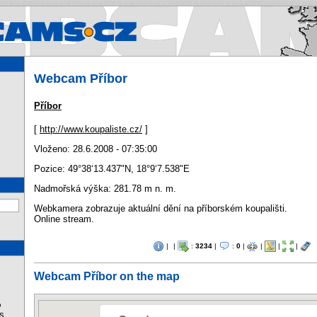
Webcams.cz - Webcams in Cz
Webcam Příbor
Příbor
[
http://www.koupaliste.cz/
]
Vloženo: 28.6.2008 - 07:35:00
Pozice:
49°38‘13.437"N
,
18°9‘7.538"E
Nadmořská výška: 281.78 m n. m.
Webkamera zobrazuje aktuální dění na příborském koupališti.
Online stream.
|
|
:
3234
|
:
0
|
|
|
|
Webcam Příbor on the map
%
s