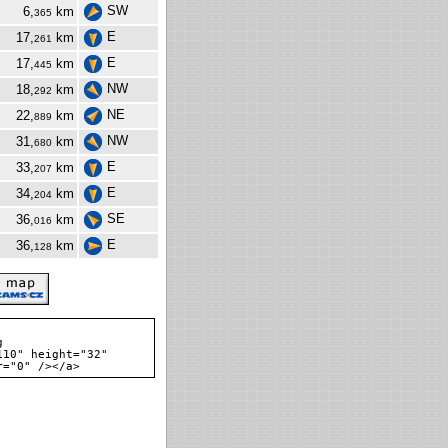
SW
6,
km
365
E
17,
km
261
E
17,
km
445
NW
18,
km
292
NE
22,
km
889
NW
31,
km
680
E
33,
km
207
E
34,
km
204
SE
36,
km
016
E
36,
km
128
g
110" height="32"
r="0" /></a>