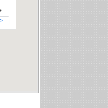
y.
OK