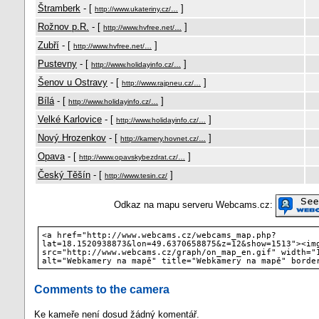
Štramberk
- [
]
http://www.ukateriny.cz/…
Rožnov p.R.
- [
]
http://www.hvfree.net/…
Zubří
- [
]
http://www.hvfree.net/…
Pustevny
- [
]
http://www.holidayinfo.cz/…
Šenov u Ostravy
- [
]
http://www.rajpneu.cz/…
Bílá
- [
]
http://www.holidayinfo.cz/…
Velké Karlovice
- [
]
http://www.holidayinfo.cz/…
Nový Hrozenkov
- [
]
http://kamery.hovnet.cz/…
Opava
- [
]
http://www.opavskybezdrat.cz/…
Český Těšín
- [
]
http://www.tesin.cz/
Odkaz na mapu serveru Webcams.cz:
<a href="http://www.webcams.cz/webcams_map.php?
lat=18.1520938873&lon=49.6370658875&z=12&show=1513"><im
src="http://www.webcams.cz/graph/on_map_en.gif" width="
alt="Webkamery na mapě" title="Webkamery na mapě" borde
Comments to the camera
Ke kameře není dosud žádný komentář.