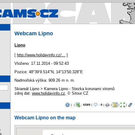
Webcams.cz - Webcams in Cz
Webcam Lipno
Lipno
[
http://www.holidayinfo.cz/…
]
Vloženo: 17.11.2014 - 09:52:43
Pozice:
48°39‘9.514"N
,
14°13‘50.328"E
Nadmořská výška: 909.26 m n. m.
Skiareál Lipno > Kamera Lipno - Stezka korunami stromů
zdroj dat:
www.holidayinfo.cz
, © Sitour CZ
|
|
:
6589
|
:
0
|
|
|
|
Webcam Lipno on the map
%
s