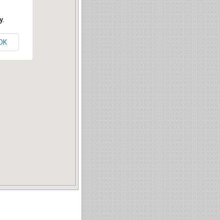
y.
OK