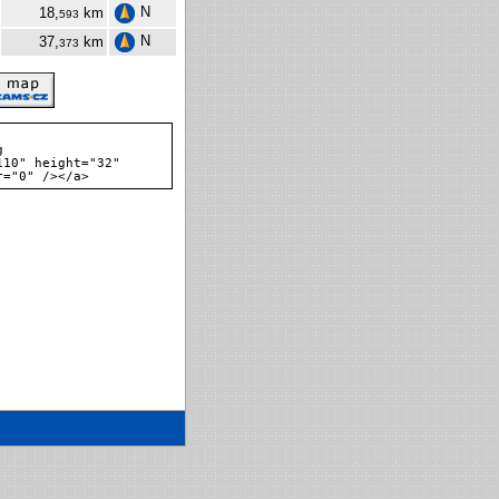
N
18,
km
593
N
37,
km
373
g
110" height="32"
r="0" /></a>