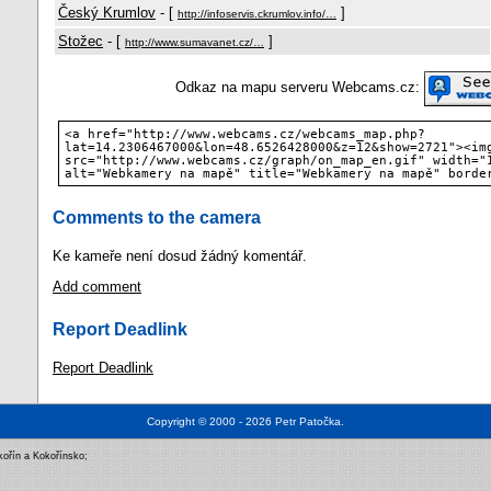
Český Krumlov
- [
]
http://infoservis.ckrumlov.info/…
Stožec
- [
]
http://www.sumavanet.cz/…
Odkaz na mapu serveru Webcams.cz:
<a href="http://www.webcams.cz/webcams_map.php?
lat=14.2306467000&lon=48.6526428000&z=12&show=2721"><im
src="http://www.webcams.cz/graph/on_map_en.gif" width="
alt="Webkamery na mapě" title="Webkamery na mapě" borde
Comments to the camera
Ke kameře není dosud žádný komentář.
Add comment
Report Deadlink
Report Deadlink
Copyright © 2000 - 2026
Petr Patočka
.
kořín a Kokořínsko
;