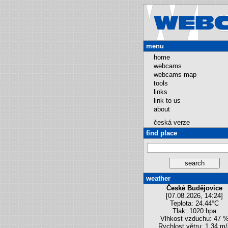
menu
home
webcams
webcams map
tools
links
link to us
about
česká verze
find place
weather
České Budějovice
[07.08.2026, 14:24]
Teplota: 24.44°C
Tlak: 1020 hpa
Vlhkost vzduchu: 47 
Rychlost větru: 1.34 m/