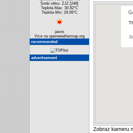
Směr větru: ZJZ [249]
Teplota Max: 30.82°C
Teplota Min: 29.09°C
Th
jasno
Více na openweathermap.org
Do
recommended
advertisement
Zobraz kameru 