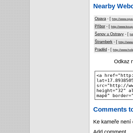
Nearby Web
Opava
- [
http://www.opa
Příbor
- [
http://www.koupa
Šenov u Ostravy
- [
ht
Štramberk
- [
http://www
Praděd
- [
http://www.hol
Odkaz 
<a href="http
lat=17.893850
src="http://w
height="32" a
mapě" border=
Comments to
Ke kameře není 
Add comment