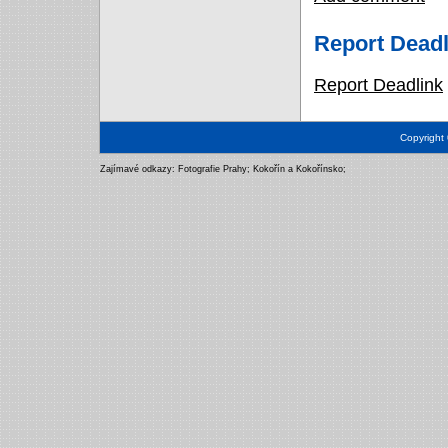
Report Deadl
Report Deadlink
Copyright
Zajímavé odkazy:
Fotografie Prahy
;
Kokořín a Kokořínsko
;