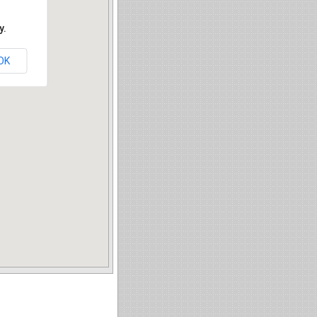
y.
OK