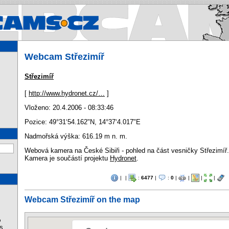
Webcams.cz - Webcams in Cz
Webcam Střezimíř
Střezimíř
[
http://www.hydronet.cz/…
]
Vloženo: 20.4.2006 - 08:33:46
Pozice:
49°31‘54.162"N
,
14°37‘4.017"E
Nadmořská výška: 616.19 m n. m.
Webová kamera na České Sibiři - pohled na část vesničky Střezimíř.
Kamera je součástí projektu
Hydronet
.
|
|
:
6477
|
:
0
|
|
|
|
Webcam Střezimíř on the map
%
s