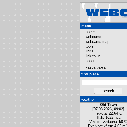
menu
home
webcams
webcams map
tools
links
link to us
about
česká verze
find place
weather
Old Town
[07.08.2026, 09:02]
Teplota: 22.64°C
Tlak: 1022 hpa
Vlhkost vzduchu: 50 
Rychlost větru: 4.02 m/