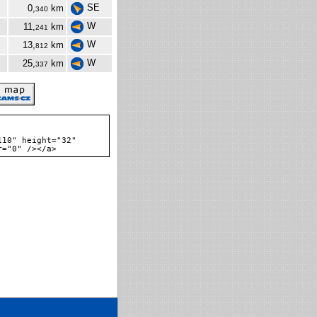
SE
0,
km
340
W
11,
km
241
W
13,
km
812
W
25,
km
337
110" height="32"
r="0" /></a>