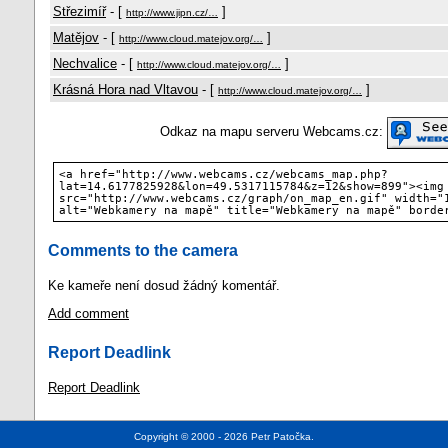
Střezimíř
- [
]
http://www.jipn.cz/…
Matějov
- [
]
http://www.cloud.matejov.org/…
Nechvalice
- [
]
http://www.cloud.matejov.org/…
Krásná Hora nad Vltavou
- [
]
http://www.cloud.matejov.org/…
Odkaz na mapu serveru Webcams.cz:
<a href="http://www.webcams.cz/webcams_map.php?
lat=14.6177825928&lon=49.5317115784&z=12&show=899"><img
src="http://www.webcams.cz/graph/on_map_en.gif" width="
alt="Webkamery na mapě" title="Webkamery na mapě" borde
Comments to the camera
Ke kameře není dosud žádný komentář.
Add comment
Report Deadlink
Report Deadlink
Copyright © 2000 - 2026
Petr Patočka
.