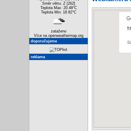
Směr větru: Z [262]
Teplota Max: 20.48°C
Teplota Min: 18.82°C
Th
zataženo
Více na openweathermap.org
doporučujeme
Do
reklama