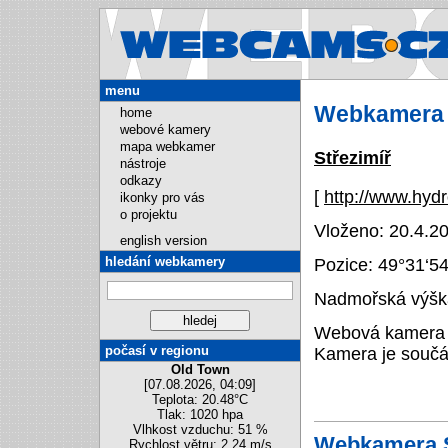
Webcams.cz
menu
Webkamera 
home
webové kamery
mapa webkamer
Střezimíř
nástroje
odkazy
[
http://www.hyd
ikonky pro vás
o projektu
Vloženo: 20.4.20
english version
hledání webkamery
Pozice:
49°31‘5
Nadmořská výška
Webová kamera na
počasí v regionu
Kamera je součá
Old Town
[07.08.2026, 04:09]
Teplota: 20.48°C
Tlak: 1020 hpa
Vlhkost vzduchu: 51 %
Webkamera S
Rychlost větru: 2.24 m/s