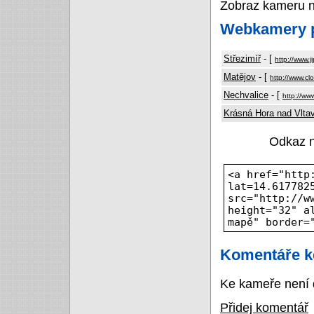
Zobraz kameru 
Webkamery p
Střezimíř
- [
http://www.j
Matějov
- [
http://www.cl
Nechvalice
- [
http://ww
Krásná Hora nad Vlta
Odkaz 
<a href="http
lat=14.617782
src="http://w
height="32" a
mapě" border=
Komentáře k
Ke kameře není 
Přidej komentář