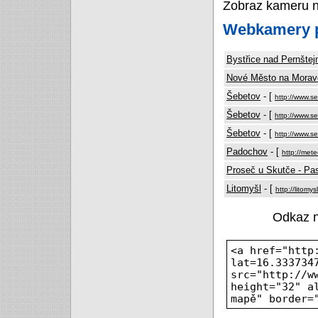
Zobraz kameru 
Webkamery p
Bystřice nad Pernšte
Nové Město na Morav
Šebetov
- [
http://www.s
Šebetov
- [
http://www.s
Šebetov
- [
http://www.s
Padochov
- [
http://met
Proseč u Skutče - Pa
Litomyšl
- [
http://litomy
Odkaz 
<a href="http
lat=16.333734
src="http://w
height="32" a
mapě" border=