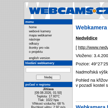
Webcams.cz
menu
Webkamera 
home
webové kamery
mapa webkamer
Nedvědice
nástroje
odkazy
[
http://www.ned
ikonky pro vás
o projektu
Vloženo: 3.4.200
english version
hledání webkamery
Pozice:
49°27‘2
Nadmořská výška
Pohled na křižo
počasí v regionu
v pozadí kostel 
Jihlava
[09.08.2026, 01:50]
Teplota: 17.93°C
Tlak: 1022 hpa
Vlhkost vzduchu: 68 %
Webkamera 
Rychlost větru: 2.92 m/s