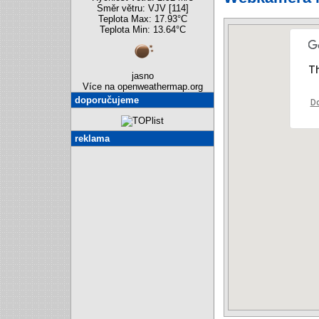
Směr větru: VJV [114]
Teplota Max: 17.93°C
Teplota Min: 13.64°C
Th
jasno
Více na openweathermap.org
doporučujeme
Do
reklama